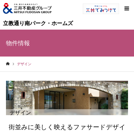
立教通り南パーク・ホームズ
物件情報
デザイン
ホーム
デザイン
街並みに美しく映えるファサードデザイ