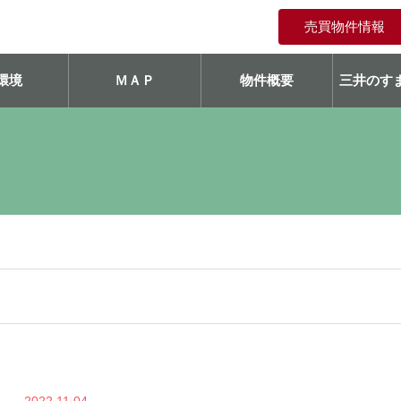
売買物件情報
環境
ＭＡＰ
物件概要
三井のすま
2022.11.04