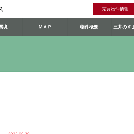
ス
売買物件情報
環境
ＭＡＰ
物件概要
三井のすま
2022.06.30