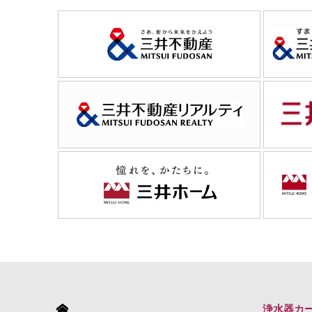
HOME
浄水器カ