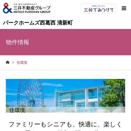
パークホームズ西葛西 清新町
物件情報
住環境
ホーム
住環境
ファミリーもシニアも、快適に、楽しく