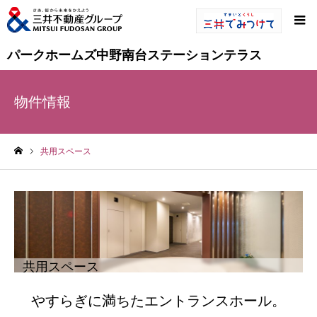
パークホームズ中野南台ステーションテラス
物件情報
共用スペース
ホーム
共用スペース
やすらぎに満ちたエントランスホール。