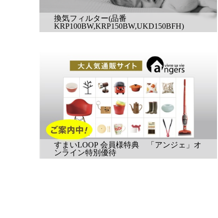
換気フィルター(品番
KRP100BW,KRP150BW,UKD150BFH)
すまいLOOP 会員様特典 「アンジェ」オ
ンライン特別優待