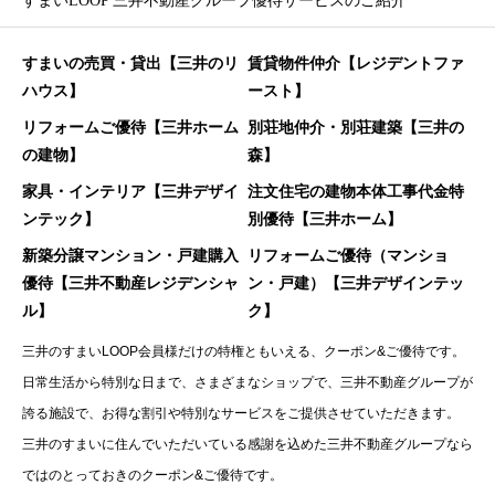
すまいLOOP 三井不動産グループ優待サービスのご紹介
すまいの売買・貸出【三井のリ
賃貸物件仲介【レジデントファ
ハウス】
ースト】
リフォームご優待【三井ホーム
別荘地仲介・別荘建築【三井の
の建物】
森】
家具・インテリア【三井デザイ
注文住宅の建物本体工事代金特
ンテック】
別優待【三井ホーム】
新築分譲マンション・戸建購入
リフォームご優待（マンショ
優待【三井不動産レジデンシャ
ン・戸建）【三井デザインテッ
ル】
ク】
三井のすまいLOOP会員様だけの特権ともいえる、クーポン&ご優待です。
日常生活から特別な日まで、さまざまなショップで、三井不動産グループが
誇る施設で、お得な割引や特別なサービスをご提供させていただきます。
三井のすまいに住んでいただいている感謝を込めた三井不動産グループなら
ではのとっておきのクーポン&ご優待です。