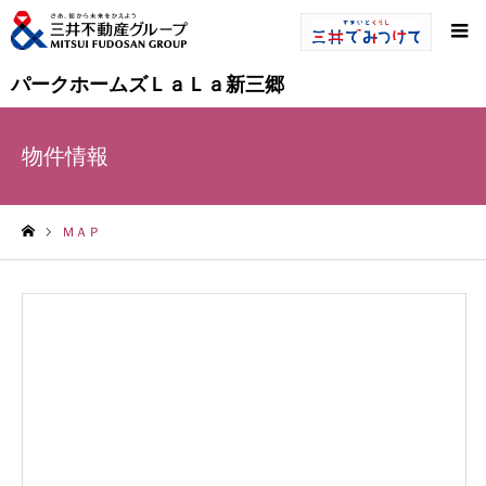
パークホームズＬａＬａ新三郷
物件情報
ＭＡＰ
ホーム