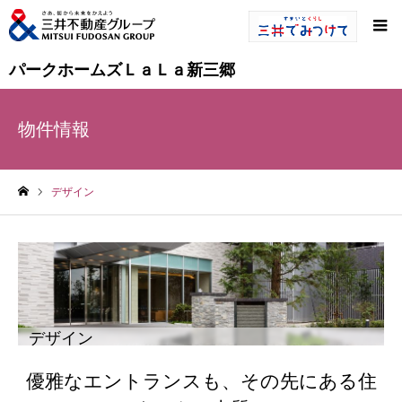
パークホームズＬａＬａ新三郷
物件情報
デザイン
ホーム
デザイン
優雅なエントランスも、その先にある住