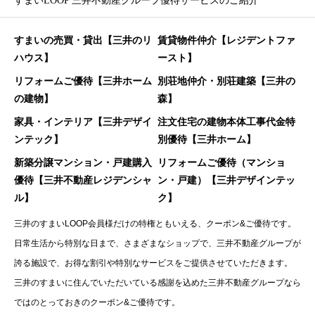
すまいLOOP 三井不動産グループ優待サービスのご紹介
すまいの売買・貸出【三井のリ
賃貸物件仲介【レジデントファ
ハウス】
ースト】
リフォームご優待【三井ホーム
別荘地仲介・別荘建築【三井の
の建物】
森】
家具・インテリア【三井デザイ
注文住宅の建物本体工事代金特
ンテック】
別優待【三井ホーム】
新築分譲マンション・戸建購入
リフォームご優待（マンショ
優待【三井不動産レジデンシャ
ン・戸建）【三井デザインテッ
ル】
ク】
三井のすまいLOOP会員様だけの特権ともいえる、クーポン&ご優待です。
日常生活から特別な日まで、さまざまなショップで、三井不動産グループが
誇る施設で、お得な割引や特別なサービスをご提供させていただきます。
三井のすまいに住んでいただいている感謝を込めた三井不動産グループなら
ではのとっておきのクーポン&ご優待です。