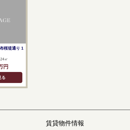
布桜堤通り 1
.24㎡
万円
見る
賃貸物件情報