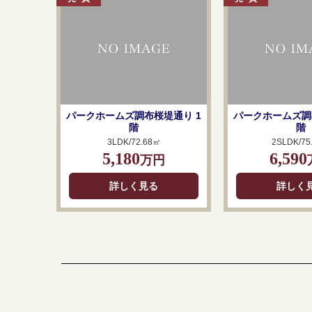
パークホームズ調布桜堤通り 1
パークホームズ調
階
階
3LDK/72.68㎡
2SLDK/75
5,180
6,590
万円
詳しく見る
詳しく