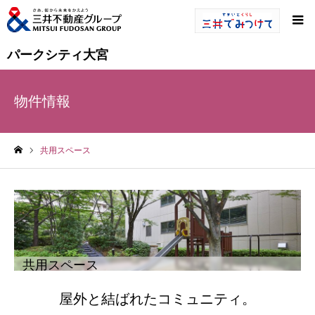
パークシティ大宮
物件情報
共用スペース
ホーム
共用スペース
屋外と結ばれたコミュニティ。