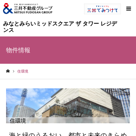
みなとみらいミッドスクエア ザ タワー レジデ
ンス
物件情報
住環境
ホーム
住環境
海と緑のうるおい、都市と未来のきらめ