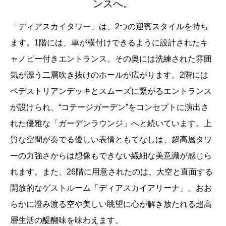
ンスへ。
「ディアスカイタワー」は、2つの迎賓スタイルを持ち
ます。1階には、車が横付けできるように設計されたキ
ャノピー付きエントランス。その奥には洗練された雰囲
気が漂う二層吹き抜けのホールが広がります。2階には
ペデストリアンデッキとスムーズに繋がるエントランス
が設けられ、“コテージガーデン”をコンセプトに演出さ
れた優雅な「ガーデンラウンジ」へと続いています。上
質な空間が奏でる優しい表情ともてなしは、超高層タワ
ーの力強さからは想像もできない繊細な美意識が感じら
れます。また、26階に用意されたのは、大空と直面する
開放的なゲストルーム「ディアスカイアリーナ」。おお
らかに澄み渡る空や美しい眺望に心が解き放たれる超高
層生活の醍醐味を味わえます。