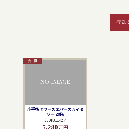
売却
小手指タワーズエバースカイタ
ワー 20階
1LDK/61.42㎡
5,280
万円