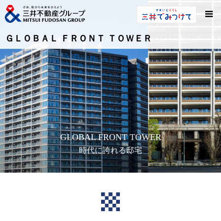
ＧＬＯＢＡＬ ＦＲＯＮＴ ＴＯＷＥＲ
GLOBAL FRONT TOWER
時代に誇れる邸宅