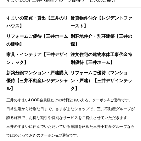
すまいLOOP 三井不動産グループ優待サービスのご紹介
すまいの売買・貸出【三井のリ
賃貸物件仲介【レジデントファ
ハウス】
ースト】
リフォームご優待【三井ホーム
別荘地仲介・別荘建築【三井の
の建物】
森】
家具・インテリア【三井デザイ
注文住宅の建物本体工事代金特
ンテック】
別優待【三井ホーム】
新築分譲マンション・戸建購入
リフォームご優待（マンショ
優待【三井不動産レジデンシャ
ン・戸建）【三井デザインテッ
ル】
ク】
三井のすまいLOOP会員様だけの特権ともいえる、クーポン&ご優待です。
日常生活から特別な日まで、さまざまなショップで、三井不動産グループが
誇る施設で、お得な割引や特別なサービスをご提供させていただきます。
三井のすまいに住んでいただいている感謝を込めた三井不動産グループなら
ではのとっておきのクーポン&ご優待です。