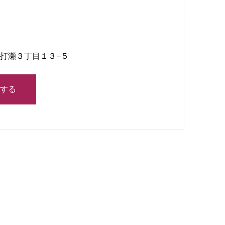
浜区打瀬３丁目１３−５
する