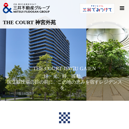
THE COURT 神宮外苑
THE COURT JINGU GAIEN
緑、光、時、躍動。
国立競技場の目の前に、この地の恵みを宿すレジデンス
を。