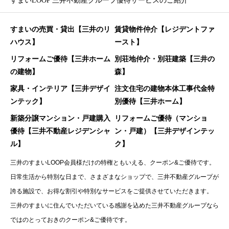
すまいLOOP 三井不動産グループ優待サービスのご紹介
すまいの売買・貸出【三井のリ
賃貸物件仲介【レジデントファ
ハウス】
ースト】
リフォームご優待【三井ホーム
別荘地仲介・別荘建築【三井の
の建物】
森】
家具・インテリア【三井デザイ
注文住宅の建物本体工事代金特
ンテック】
別優待【三井ホーム】
新築分譲マンション・戸建購入
リフォームご優待（マンショ
優待【三井不動産レジデンシャ
ン・戸建）【三井デザインテッ
ル】
ク】
三井のすまいLOOP会員様だけの特権ともいえる、クーポン&ご優待です。
日常生活から特別な日まで、さまざまなショップで、三井不動産グループが
誇る施設で、お得な割引や特別なサービスをご提供させていただきます。
三井のすまいに住んでいただいている感謝を込めた三井不動産グループなら
ではのとっておきのクーポン&ご優待です。