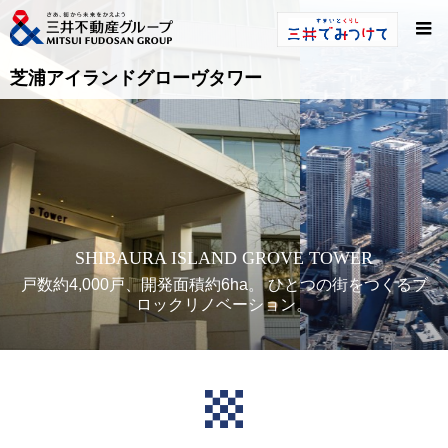
芝浦アイランドグローヴタワー
SHIBAURA ISLAND GROVE TOWER
戸数約4,000戸、開発面積約6ha。 ひとつの街をつくるブ
ロックリノベーション。