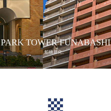
PARK TOWER FUNABASHI
船橋新化。