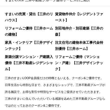
すまいLOOP 三井不動産グループ優待サービスのご紹介
すまいの売買・貸出【三井のリ
賃貸物件仲介【レジデントファ
ハウス】
ースト】
リフォームご優待【三井ホーム
別荘地仲介・別荘建築【三井の
の建物】
森】
家具・インテリア【三井デザイ
注文住宅の建物本体工事代金特
ンテック】
別優待【三井ホーム】
新築分譲マンション・戸建購入
リフォームご優待（マンショ
優待【三井不動産レジデンシャ
ン・戸建）【三井デザインテッ
ル】
ク】
三井のすまいLOOP会員様だけの特権ともいえる、クーポン&ご優待です。
日常生活から特別な日まで、さまざまなショップで、三井不動産グループが
誇る施設で、お得な割引や特別なサービスをご提供させていただきます。
三井のすまいに住んでいただいている感謝を込めた三井不動産グループなら
ではのとっておきのクーポン&ご優待です。