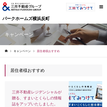
パークホームズ横浜反町
キャンペーン
キャンペーン
居住者様おすすめ
ホーム
居住者様おすすめ
三井不動産レジデンシャルが
贈る、すまいとくらしの情報
誌をアップいたしました。