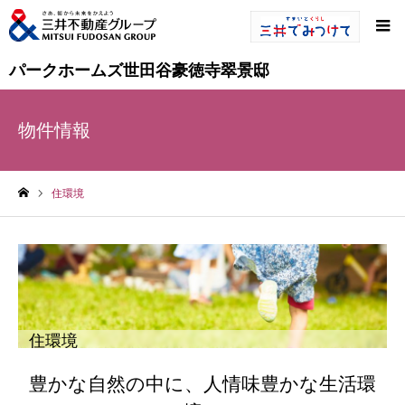
パークホームズ世田谷豪徳寺翠景邸
物件情報
住環境
ホーム
住環境
豊かな自然の中に、人情味豊かな生活環