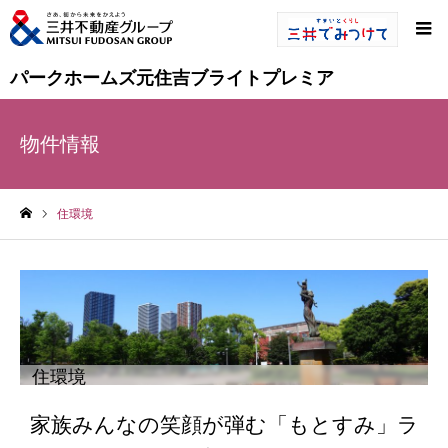
パークホームズ元住吉ブライトプレミア
物件情報
住環境
ホーム
住環境
家族みんなの笑顔が弾む「もとすみ」ラ