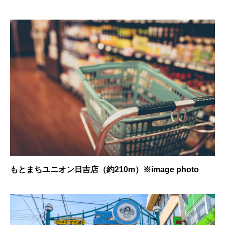
もとまちユニオン日吉店（約210m）※image photo