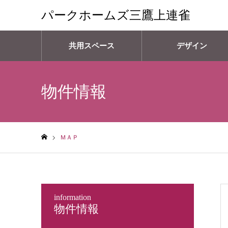
パークホームズ三鷹上連雀
共用スペース
デザイン
物件情報
ＭＡＰ
ホーム
information
物件情報