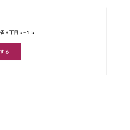
上連雀８丁目５−１５
する