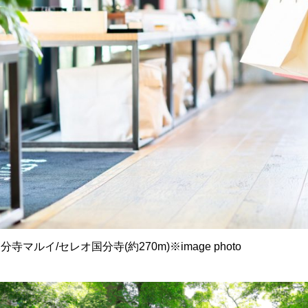
分寺マルイ/セレオ国分寺(約270m)※image photo