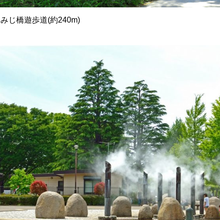
みじ橋遊歩道(約240m)