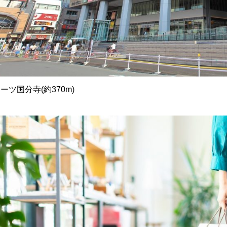
ーツ国分寺(約370m)