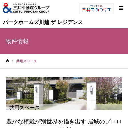
パークホームズ川越 ザ レジデンス
物件情報
共用スペース
ホーム
共用スペース
豊かな植栽が別世界を描き出す 居城のプロロ