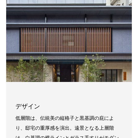
デザイン
低層階は、伝統美の縦格子と黒基調の庇によ
り、邸宅の重厚感を演出。遠景となる上層階
は、白基調の横ラインとガラス手すりがモダン