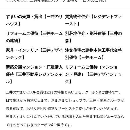
すまいLOOP 三井不動産グループ優待サービスのご紹介
すまいの売買・貸出【三井のリ
賃貸物件仲介【レジデントファ
ハウス】
ースト】
リフォームご優待【三井ホーム
別荘地仲介・別荘建築【三井の
の建物】
森】
家具・インテリア【三井デザイ
注文住宅の建物本体工事代金特
ンテック】
別優待【三井ホーム】
新築分譲マンション・戸建購入
リフォームご優待（マンショ
優待【三井不動産レジデンシャ
ン・戸建）【三井デザインテッ
ル】
ク】
三井のすまいLOOP会員様だけの特権ともいえる、クーポン&ご優待です。
日常生活から特別な日まで、さまざまなショップで、三井不動産グループが
誇る施設で、お得な割引や特別なサービスをご提供させていただきます。
三井のすまいに住んでいただいている感謝を込めた三井不動産グループなら
ではのとっておきのクーポン&ご優待です。