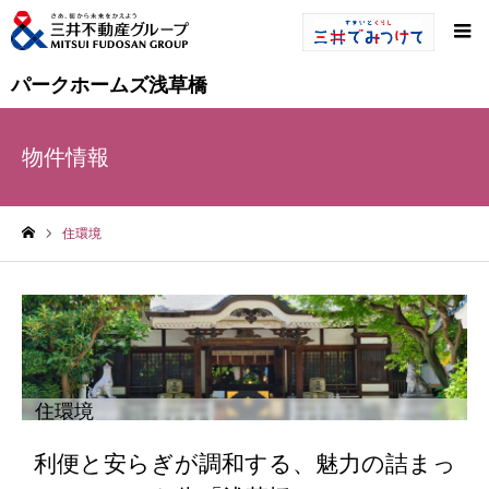
パークホームズ浅草橋
物件情報
住環境
ホーム
住環境
利便と安らぎが調和する、魅力の詰まっ