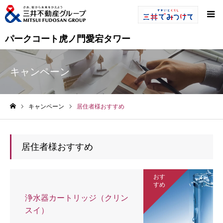
パークコート虎ノ門愛宕タワー
キャンペーン
キャンペーン
居住者様おすすめ
ホーム
居住者様おすすめ
おす
すめ
浄水器カートリッジ（クリン
スイ）