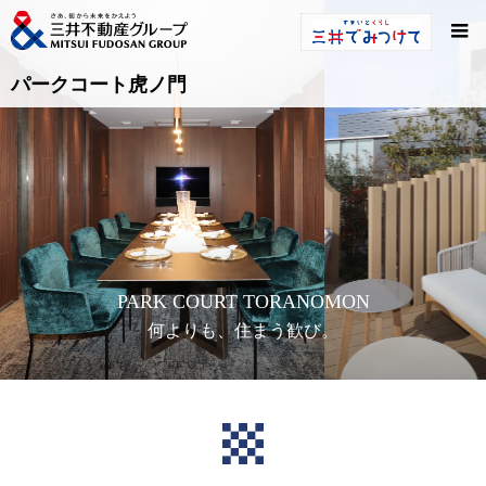
パークコート虎ノ門
PARK COURT TORANOMON
何よりも、住まう歓び。