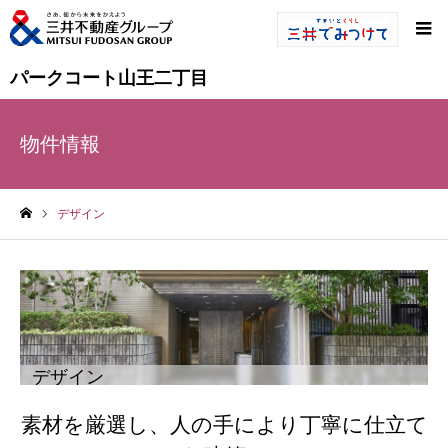
パークコート山王二丁目
物件情報
デザイン
ホーム
デザイン
素材を厳選し、人の手により丁寧に仕立て