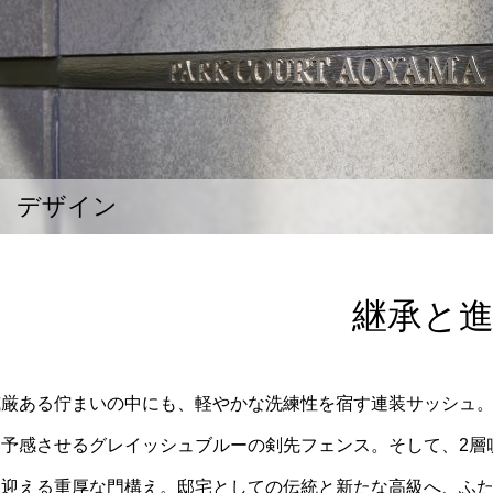
デザイン
継承と
威厳ある佇まいの中にも、軽やかな洗練性を宿す連装サッシュ
を予感させるグレイッシュブルーの剣先フェンス。そして、2層
に迎える重厚な門構え。邸宅としての伝統と新たな高級へ、ふ