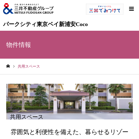
パークシティ東京ベイ新浦安Coco
物件情報
共用スペース
ホーム
共用スペース
雰囲気と利便性を備えた、暮らせるリゾー