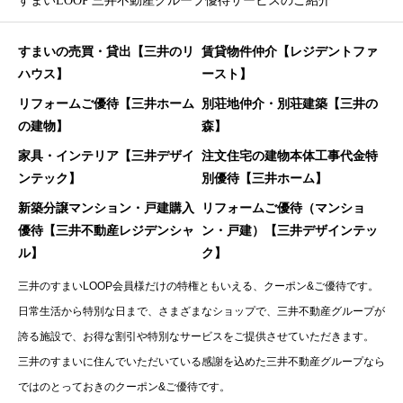
すまいLOOP 三井不動産グループ優待サービスのご紹介
すまいの売買・貸出【三井のリ
賃貸物件仲介【レジデントファ
ハウス】
ースト】
リフォームご優待【三井ホーム
別荘地仲介・別荘建築【三井の
の建物】
森】
家具・インテリア【三井デザイ
注文住宅の建物本体工事代金特
ンテック】
別優待【三井ホーム】
新築分譲マンション・戸建購入
リフォームご優待（マンショ
優待【三井不動産レジデンシャ
ン・戸建）【三井デザインテッ
ル】
ク】
三井のすまいLOOP会員様だけの特権ともいえる、クーポン&ご優待です。
日常生活から特別な日まで、さまざまなショップで、三井不動産グループが
誇る施設で、お得な割引や特別なサービスをご提供させていただきます。
三井のすまいに住んでいただいている感謝を込めた三井不動産グループなら
ではのとっておきのクーポン&ご優待です。