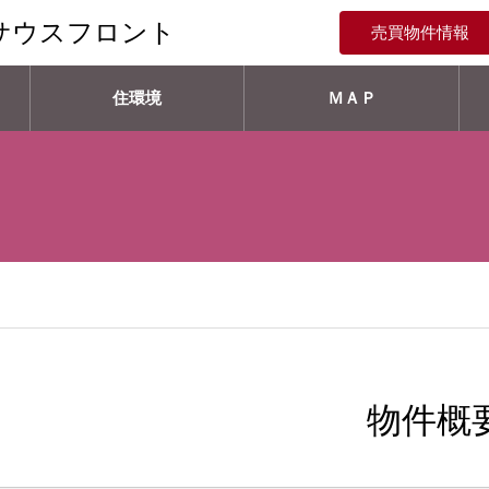
サウスフロント
売買物件情報
住環境
ＭＡＰ
物件概