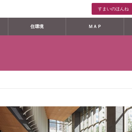
すまいのほんね
住環境
ＭＡＰ