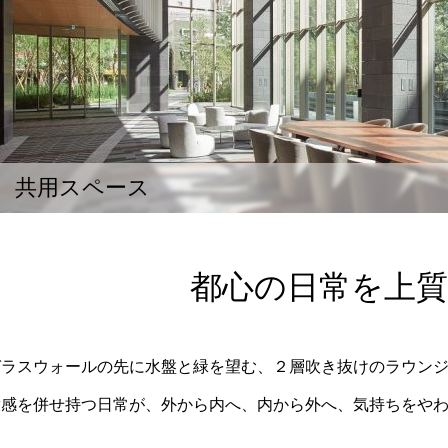
共用スペース
都心の日常を上
ガラスウォールの先に水盤と緑を望む、２層吹き抜けのラウン
放感を併せ持つ日常が、外から内へ、内から外へ、気持ちをや