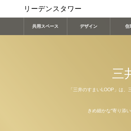
リーデンスタワー
共用スペース
デザイン
住
三
「三井のすまいLOOP」は
きめ細かな“寄り添