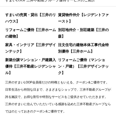
すまいLOOP 三井不動産グループ優待サービスのご紹介
すまいの売買・貸出【三井のリ
賃貸物件仲介【レジデントファ
ハウス】
ースト】
リフォームご優待【三井ホーム
別荘地仲介・別荘建築【三井の
の建物】
森】
家具・インテリア【三井デザイ
注文住宅の建物本体工事代金特
ンテック】
別優待【三井ホーム】
新築分譲マンション・戸建購入
リフォームご優待（マンショ
優待【三井不動産レジデンシャ
ン・戸建）【三井デザインテッ
ル】
ク】
三井のすまいLOOP会員様だけの特権ともいえる、クーポン&ご優待です。
日常生活から特別な日まで、さまざまなショップで、三井不動産グループが
誇る施設で、お得な割引や特別なサービスをご提供させていただきます。
三井のすまいに住んでいただいている感謝を込めた三井不動産グループなら
ではのとっておきのクーポン&ご優待です。