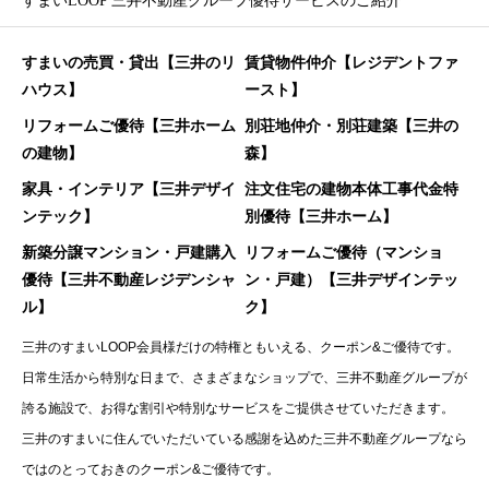
すまいLOOP 三井不動産グループ優待サービスのご紹介
すまいの売買・貸出【三井のリ
賃貸物件仲介【レジデントファ
ハウス】
ースト】
リフォームご優待【三井ホーム
別荘地仲介・別荘建築【三井の
の建物】
森】
家具・インテリア【三井デザイ
注文住宅の建物本体工事代金特
ンテック】
別優待【三井ホーム】
新築分譲マンション・戸建購入
リフォームご優待（マンショ
優待【三井不動産レジデンシャ
ン・戸建）【三井デザインテッ
ル】
ク】
三井のすまいLOOP会員様だけの特権ともいえる、クーポン&ご優待です。
日常生活から特別な日まで、さまざまなショップで、三井不動産グループが
誇る施設で、お得な割引や特別なサービスをご提供させていただきます。
三井のすまいに住んでいただいている感謝を込めた三井不動産グループなら
ではのとっておきのクーポン&ご優待です。