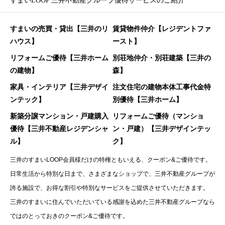
すまいLOOP 三井不動産グループ優待サービスのご紹介
すまいの売買・貸出【三井のリ
賃貸物件仲介【レジデントファ
ハウス】
ースト】
リフォームご優待【三井ホーム
別荘地仲介・別荘建築【三井の
の建物】
森】
家具・インテリア【三井デザイ
注文住宅の建物本体工事代金特
ンテック】
別優待【三井ホーム】
新築分譲マンション・戸建購入
リフォームご優待（マンショ
優待【三井不動産レジデンシャ
ン・戸建）【三井デザインテッ
ル】
ク】
三井のすまいLOOP会員様だけの特権ともいえる、クーポン&ご優待です。
日常生活から特別な日まで、さまざまなショップで、三井不動産グループが
誇る施設で、お得な割引や特別なサービスをご提供させていただきます。
三井のすまいに住んでいただいている感謝を込めた三井不動産グループなら
ではのとっておきのクーポン&ご優待です。