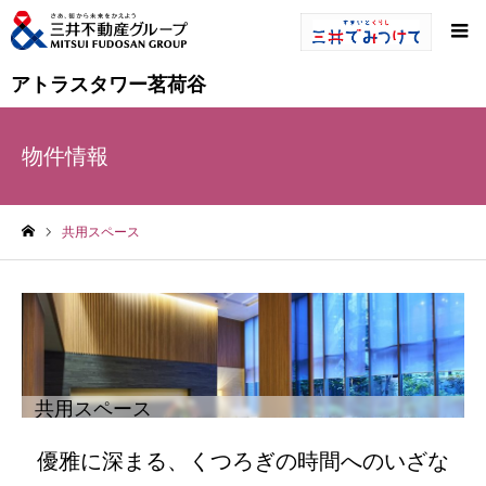
アトラスタワー茗荷谷
物件情報
共用スペース
ホーム
共用スペース
優雅に深まる、くつろぎの時間へのいざな